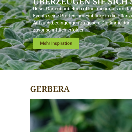
ÜBERZEUGEN SIE SICH 
Unser Gartenbaubetrieb öffnet mehrmals im Jah
Events seine Pforten, um Einblicke in die Pflanze
Aufzuchtbedingungen zu geben. Die Anmeldung
zuvor schriftlich erfolgen.
Mehr Inspiration
GERBERA