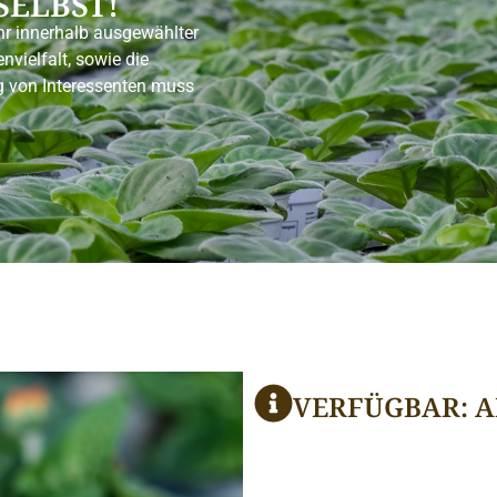
SELBST!
r innerhalb ausgewählter
nvielfalt, sowie die
 von Interessenten muss
VERFÜGBAR: A