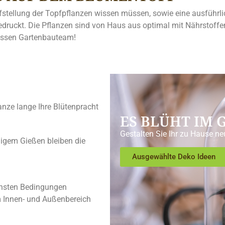
stellung der Topfpflanzen wissen müssen, sowie eine ausführlic
ruckt. Die Pflanzen sind von Haus aus optimal mit Nährstoffen
anssen Gartenbauteam!
lanze lange Ihre Blütenpracht
ES BLÜHT IM
Gestalten Sie Ihr zu Hause ne
igem Gießen bleiben die
Ausgewählte Deko Ideen
ichsten Bedingungen
m Innen- und Außenbereich